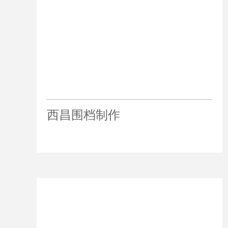
西昌围档制作