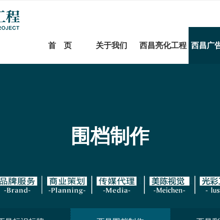
首 页
关于我们
西昌亮化工程
西昌广
围档制作