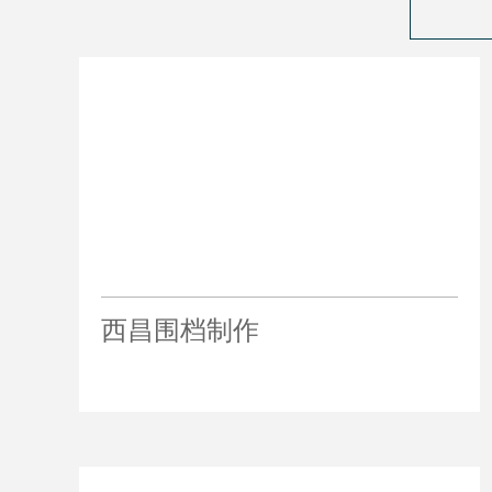
西昌围档制作