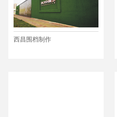
西昌围档制作