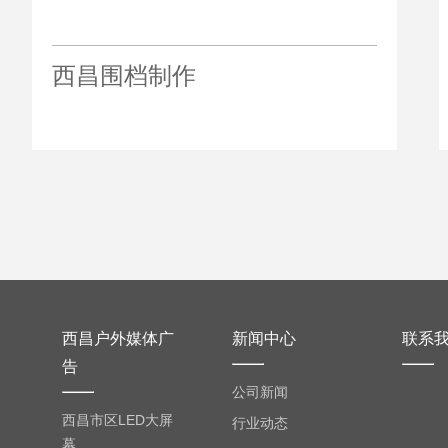
西昌围档制作
西昌户外媒体广
新闻中心
联系
告
公司新闻
西昌市区LED大屏
行业动态
幕