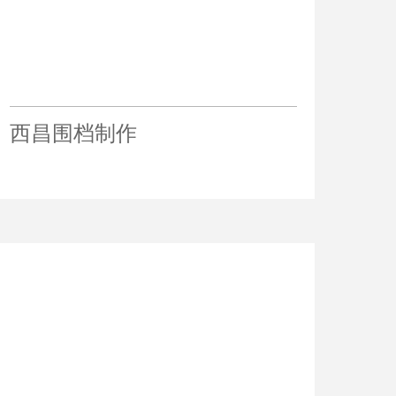
西昌围档制作